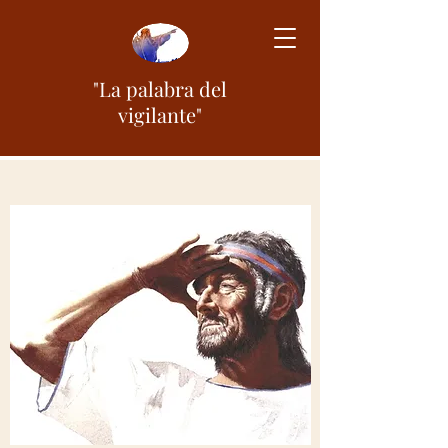
"La palabra del
vigilante"