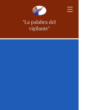
"La palabra del
vigilante"